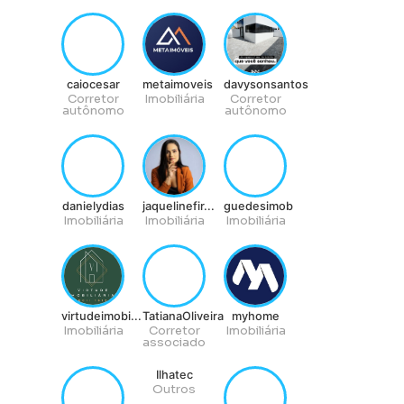
caiocesar
metaimoveis
davysonsantos
Corretor
Imobiliária
Corretor
autônomo
autônomo
danielydias
jaquelinefir...
guedesimob
Imobiliária
Imobiliária
Imobiliária
virtudeimobi...
TatianaOliveira
myhome
Imobiliária
Corretor
Imobiliária
associado
Ilhatec
Outros