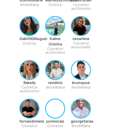
GGimobiliaria
MatheusEmmanuel
brunorafael
Imobiliária
Outros
Corretor
autônomo
Gabi100Aluguel
Kaline
cesarlima
Outros
Corretor
Cristina
associado
Corretor
autônomo
Rakelly
ravidiniz
brunojose
Corretor
Imobiliária
Imobiliária
autônomo
fernandomelo
yurimorais
georgefarias
Corretor
Corretor
Imobiliária