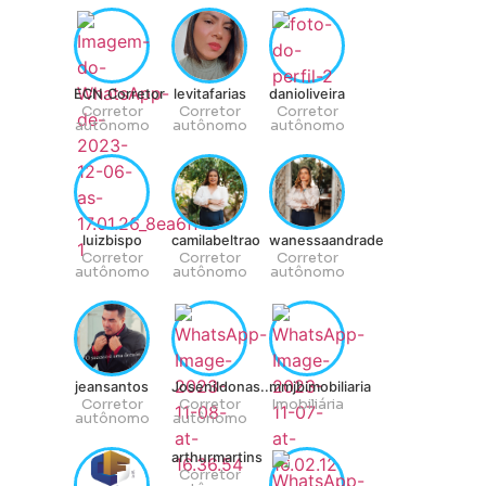
ECN.Corretor
levitafarias
danioliveira
Corretor
Corretor
Corretor
autônomo
autônomo
autônomo
luizbispo
camilabeltrao
wanessaandrade
Corretor
Corretor
Corretor
autônomo
autônomo
autônomo
jeansantos
Josenildonas...
mmjbimobiliaria
Corretor
Corretor
Imobiliária
autônomo
autônomo
arthurmartins
Corretor