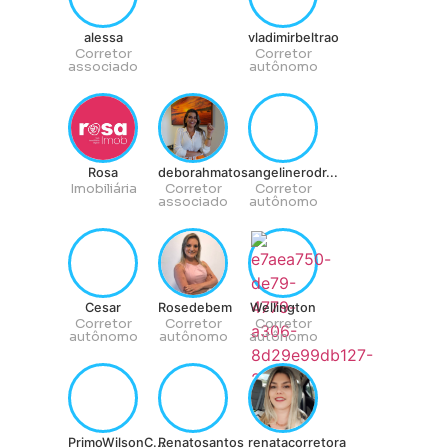
alessa
vladimirbeltrao
Corretor
Corretor
associado
autônomo
Rosa
deborahmatos
angelinerodr...
Imobiliária
Corretor
Corretor
associado
autônomo
Cesar
Rosedebem
Wellington
Corretor
Corretor
Corretor
autônomo
autônomo
autônomo
PrimoWilsonC...
Renatosantos
renatacorretora