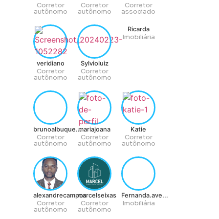
Corretor
Corretor
Corretor
autônomo
autônomo
associado
Ricarda
Imobiliária
veridiano
Sylvioluiz
Corretor
Corretor
autônomo
autônomo
brunoalbuque...
mariajoana
Katie
Corretor
Corretor
Corretor
autônomo
autônomo
autônomo
alexandrecampos
marcelseixas
Fernanda.ave...
Corretor
Corretor
Imobiliária
autônomo
autônomo