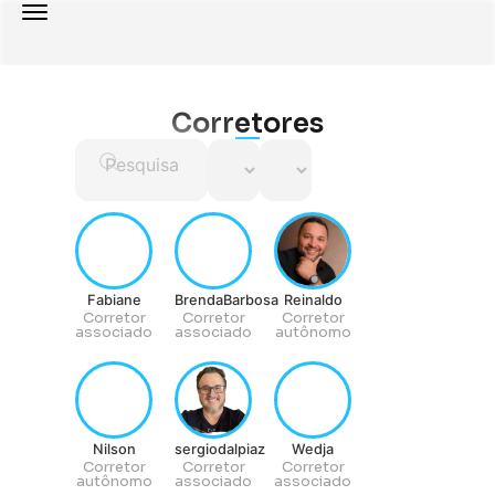
Corretores
Fabiane
BrendaBarbosa
Reinaldo
Corretor
Corretor
Corretor
associado
associado
autônomo
Nilson
sergiodalpiaz
Wedja
Corretor
Corretor
Corretor
autônomo
associado
associado