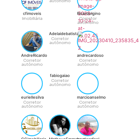
autônomo
cfimoveis
RicardoIgino
Imobiliária
Corretor
autônomo
Adelaidebatista
Corretor
autônomo
AndreRicardo
andrecardoso
Corretor
Corretor
autônomo
autônomo
fabiogaiao
Corretor
autônomo
euriellesilva
marcioanselmo
Corretor
Corretor
autônomo
autônomo