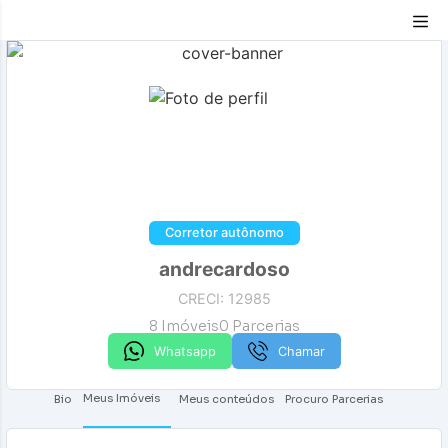
Compartilhar
Corretor autônomo
andrecardoso
CRECI: 12985
8
Imóveis
0
Parcerias
Whatsapp
Chamar
Meus Imóveis
Bio
Meus conteúdos
Procuro Parcerias