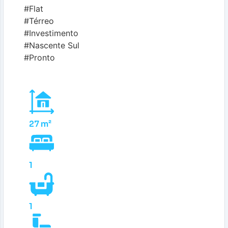
#Flat
#Térreo
#Investimento
#Nascente Sul
#Pronto
27 m²
1
1