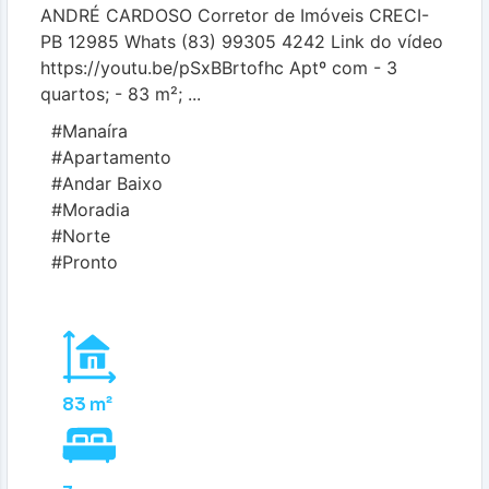
ANDRÉ CARDOSO Corretor de Imóveis CRECI-
PB 12985 Whats (83) 99305 4242 Link do vídeo
https://youtu.be/pSxBBrtofhc Aptº com - 3
quartos; - 83 m²; ...
#Manaíra
#Apartamento
#Andar Baixo
#Moradia
#Norte
#Pronto
83 m²