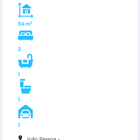
54 m²
2
1
1
1
João Pessoa -