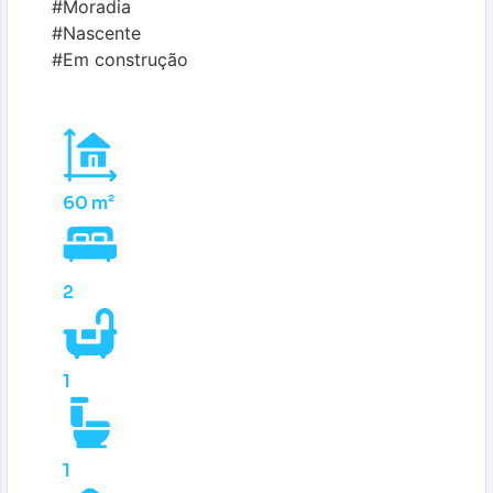
#Moradia
#Nascente
#Em construção
60 m²
2
1
1