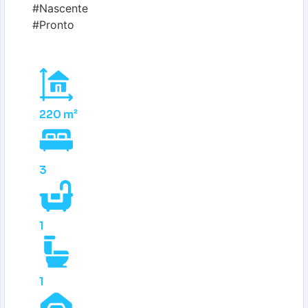
#Nascente
#Pronto
220 m²
3
1
1