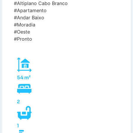
#Altiplano Cabo Branco
#Apartamento
#Andar Baixo
#Moradia
#Oeste
#Pronto
54 m²
2
1