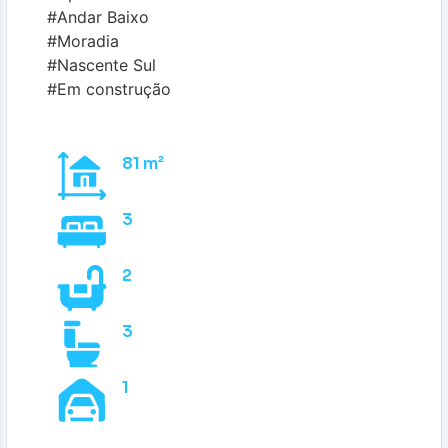
#Andar Baixo
#Moradia
#Nascente Sul
#Em construção
81 m²
3
2
3
1