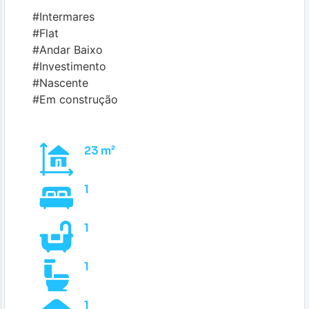
#Intermares
#Flat
#Andar Baixo
#Investimento
#Nascente
#Em construção
23 m²
1
1
1
1