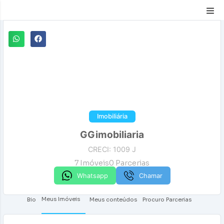
Compartilhar
Imobiliária
GGimobiliaria
CRECI: 1009 J
7
Imóveis
0
Parcerias
Whatsapp
Chamar
Meus Imóveis
Bio
Meus conteúdos
Procuro Parcerias