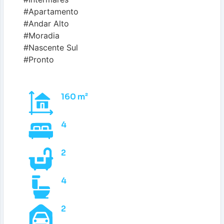
#Apartamento
#Andar Alto
#Moradia
#Nascente Sul
#Pronto
160 m²
4
2
4
2