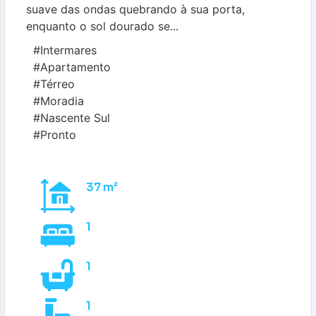
suave das ondas quebrando à sua porta,
enquanto o sol dourado se...
#Intermares
#Apartamento
#Térreo
#Moradia
#Nascente Sul
#Pronto
37 m²
1
1
1