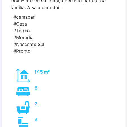
144m² oferece o espaço perfeito para a sua
família. A sala com doi...
#camacari
#Casa
#Térreo
#Moradia
#Nascente Sul
#Pronto
145 m²
3
2
3