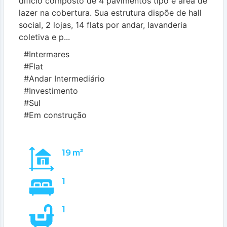
difício composto de 4 pavimentos tipo e área de
lazer na cobertura. Sua estrutura dispõe de hall
social, 2 lojas, 14 flats por andar, lavanderia
coletiva e p...
#Intermares
#Flat
#Andar Intermediário
#Investimento
#Sul
#Em construção
19 m²
1
1