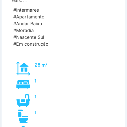
reais. ...
#Intermares
#Apartamento
#Andar Baixo
#Moradia
#Nascente Sul
#Em construção
28 m²
1
1
1