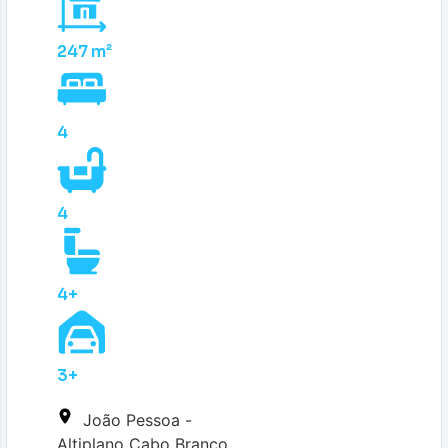
247 m²
4
4
4+
3+
João Pessoa -
Altiplano Cabo Branco