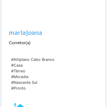
mariajoana
Corretor(a)
#Altiplano Cabo Branco
#Casa
#Térreo
#Moradia
#Nascente Sul
#Pronto