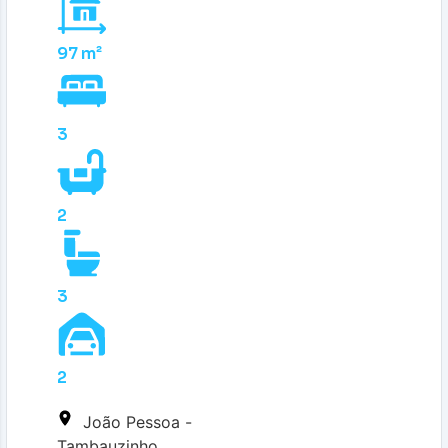
97 m²
3
2
3
2
João Pessoa -
Tambauzinho