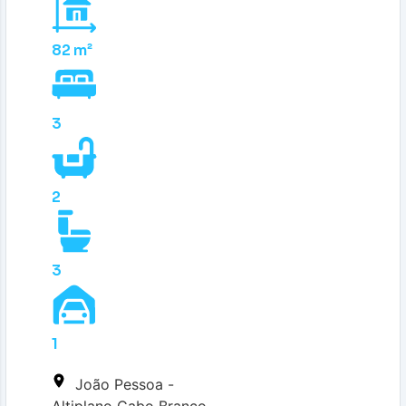
82 m²
3
2
3
1
João Pessoa -