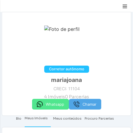
Compartilhar
Corretor autônomo
mariajoana
CRECI: 11104
4
Imóveis
0
Parcerias
Whatsapp
Chamar
Meus Imóveis
Bio
Meus conteúdos
Procuro Parcerias