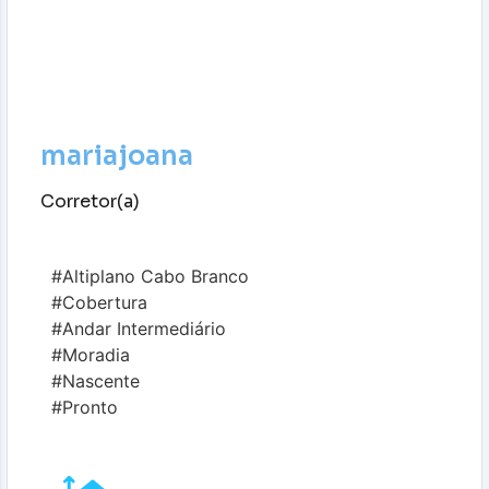
mariajoana
Corretor(a)
#Altiplano Cabo Branco
#Cobertura
#Andar Intermediário
#Moradia
#Nascente
#Pronto