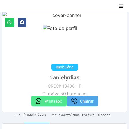
Compartilhar
Imobiliária
danielydias
CRECI: 13406 - F
0
Imóveis
0
Parcerias
Whatsapp
Chamar
Meus Imóveis
Bio
Meus conteúdos
Procuro Parcerias