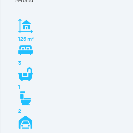
#Pronto
125 m²
3
1
2