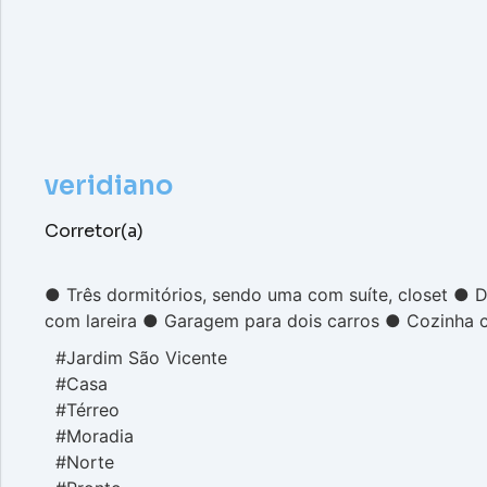
veridiano
Corretor(a)
● Três dormitórios, sendo uma com suíte, closet ● D
com lareira ● Garagem para dois carros ● Cozinha c
#Jardim São Vicente
#Casa
#Térreo
#Moradia
#Norte