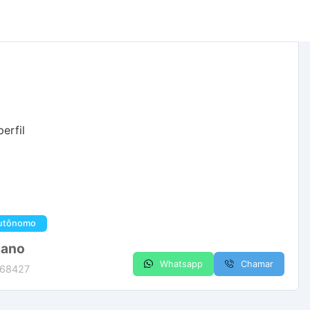
autônomo
iano
Whatsapp
Chamar
168427