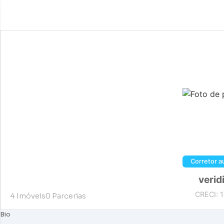
Compartilhar
Corretor 
verid
CRECI: 
4
Imóveis
0
Parcerias
Bio