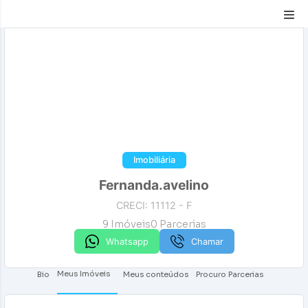
Compartilhar
Imobiliária
Fernanda.avelino
CRECI: 11112 - F
9
Imóveis
0
Parcerias
Whatsapp
Chamar
Meus Imóveis
Bio
Meus conteúdos
Procuro Parcerias