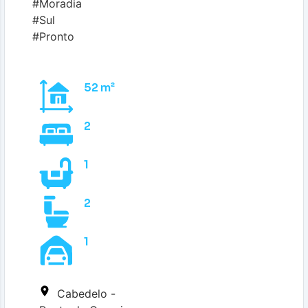
#Moradia
#Sul
#Pronto
52 m²
2
1
2
1
Cabedelo -