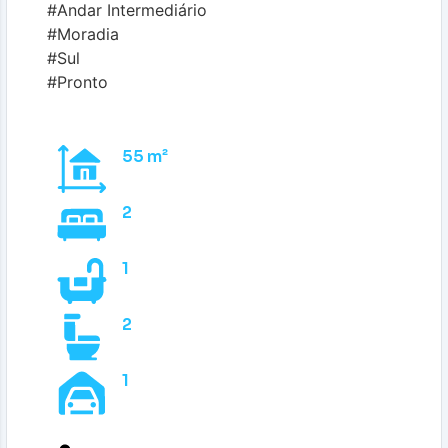
#Andar Intermediário
#Moradia
#Sul
#Pronto
55 m²
2
1
2
1