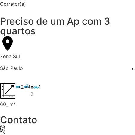
Corretor(a)
Preciso de um Ap com 3
quartos
Zona Sul
São Paulo
2
1
1
2
60_ m²
Contato