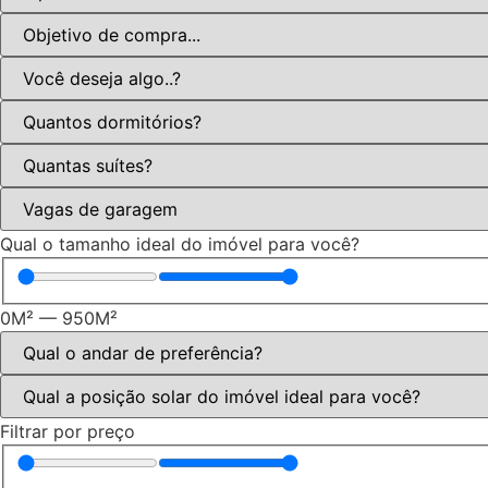
Qual o tamanho ideal do imóvel para você?
0
M²
—
950
M²
Filtrar por preço