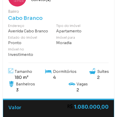
Bairro
Cabo Branco
Endereço
Tipo do imóvel
Avenida Cabo Branco
Apartamento
Estado do imóvel
Imóvel para
Pronto
Moradia
Imóvel no
Investimento
Tamanho
Dormitórios
Suítes
180 m²
4
2
Banheiros
Vagas
3
2
1.080.000,00
Valor