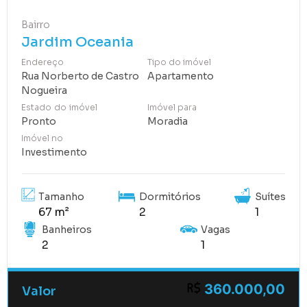
Bairro
Jardim Oceania
Endereço
Tipo do imóvel
Rua Norberto de Castro
Apartamento
Nogueira
Estado do imóvel
Imóvel para
Pronto
Moradia
Imóvel no
Investimento
Tamanho
Dormitórios
Suítes
67 m²
2
1
Banheiros
Vagas
2
1
360.000,00
Valor