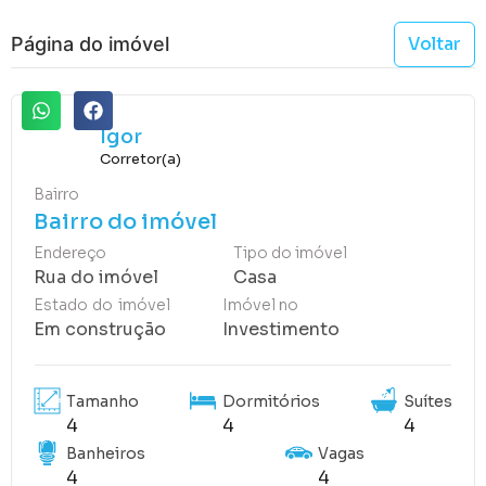
Página do imóvel
Voltar
Compartilhar
Igor
Corretor(a)
Bairro
Bairro do imóvel
Endereço
Tipo do imóvel
Rua do imóvel
Casa
Estado do imóvel
Imóvel no
Em construção
Investimento
Tamanho
Dormitórios
Suítes
4
4
4
Banheiros
Vagas
4
4