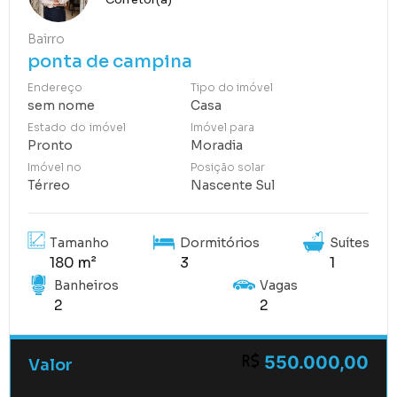
Bairro
ponta de campina
Endereço
Tipo do imóvel
sem nome
Casa
Estado do imóvel
Imóvel para
Pronto
Moradia
Imóvel no
Posição solar
Térreo
Nascente Sul
Tamanho
Dormitórios
Suítes
180 m²
3
1
Banheiros
Vagas
2
2
550.000,00
Valor