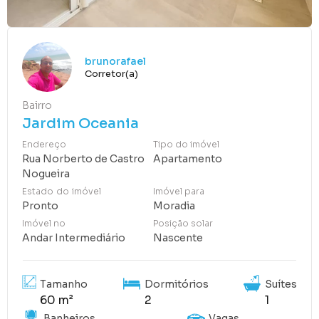
brunorafael
Corretor(a)
Bairro
Jardim Oceania
Endereço
Tipo do imóvel
Rua Norberto de Castro
Apartamento
Nogueira
Estado do imóvel
Imóvel para
Pronto
Moradia
Imóvel no
Posição solar
Andar Intermediário
Nascente
Tamanho
Dormitórios
Suítes
60 m²
2
1
Banheiros
Vagas