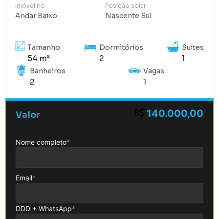
Imóvel no
Posição solar
Andar Baixo
Nascente Sul
Tamanho
Dormitórios
Suítes
54 m²
2
1
Banheiros
Vagas
2
1
140.000,00
Valor
Nome completo
*
Email
*
DDD + WhatsApp
*