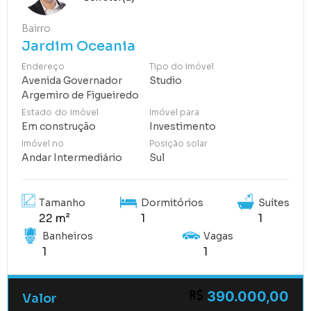
Bairro
Jardim Oceania
Endereço
Tipo do imóvel
Avenida Governador
Studio
Argemiro de Figueiredo
Estado do imóvel
Imóvel para
Em construção
Investimento
Imóvel no
Posição solar
Andar Intermediário
Sul
Tamanho
Dormitórios
Suítes
22 m²
1
1
Banheiros
Vagas
1
1
390.000,00
Valor