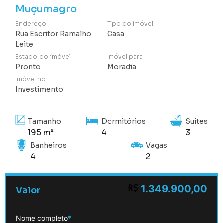
Muçumagro
Endereço
Tipo do imóvel
Rua Escritor Ramalho
Casa
Leite
Estado do imóvel
Imóvel para
Pronto
Moradia
Imóvel no
Investimento
Tamanho
Dormitórios
Suítes
195 m²
4
3
Banheiros
Vagas
4
2
1.349.900,00
Valor
Nome completo
*