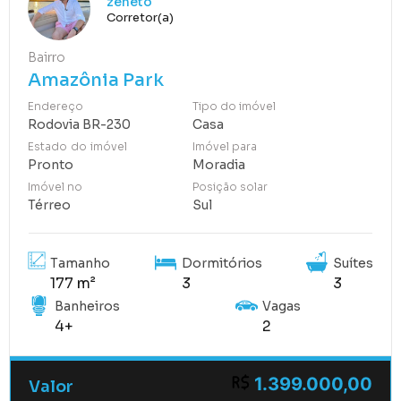
zeneto
Corretor(a)
Bairro
Amazônia Park
Endereço
Tipo do imóvel
Rodovia BR-230
Casa
Estado do imóvel
Imóvel para
Pronto
Moradia
Imóvel no
Posição solar
Térreo
Sul
Tamanho
Dormitórios
Suítes
177 m²
3
3
Banheiros
Vagas
4+
2
1.399.000,00
Valor