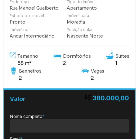
Endereço
Tipo do imóvel
Rua Manoel Gualberto
Apartamento
Estado do imóvel
Imóvel para
Pronto
Moradia
Imóvel no
Posição solar
Andar Intermediário
Nascente Norte
Tamanho
Dormitórios
Suítes
58 m²
2
1
Banheiros
Vagas
2
2
380.000,00
Valor
Nome completo
*
Email
*