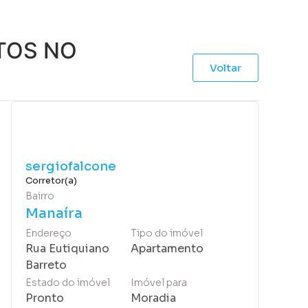
TOS NO
Voltar
sergiofalcone
Corretor(a)
Bairro
Manaíra
Endereço
Tipo do imóvel
Rua Eutiquiano
Apartamento
Barreto
Estado do imóvel
Imóvel para
Pronto
Moradia