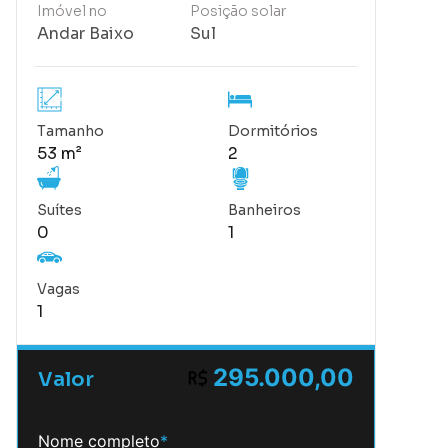
Imóvel no
Posição solar
Andar Baixo
Sul
Tamanho
Dormitórios
53 m²
2
Suítes
Banheiros
0
1
Vagas
1
295.000,00
Valor
Nome completo
*