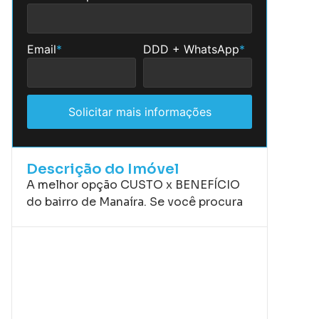
Email
*
DDD + WhatsApp
*
Solicitar mais informações
Descrição do Imóvel
A melhor opção CUSTO x BENEFÍCIO
do bairro de Manaíra. Se você procura
morar no bairro mais funcional de João
Pessoa e pagar o menor ticket da
região, esta é a opção que você estava
procurando. Estamos falando de um
apartamento com tudo novo e rodeado
de comércios essenciais ao nosso dia