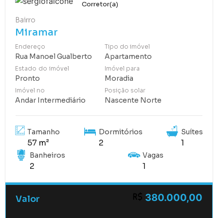
Corretor(a)
Bairro
Miramar
Endereço
Tipo do imóvel
Rua Manoel Gualberto
Apartamento
Estado do imóvel
Imóvel para
Pronto
Moradia
Imóvel no
Posição solar
Andar Intermediário
Nascente Norte
Tamanho
Dormitórios
Suítes
57 m²
2
1
Banheiros
Vagas
2
1
380.000,00
Valor