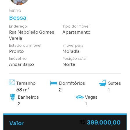
Bairro
Bessa
Endereço
Tipo do imóvel
Rua Napoleão Gomes
Apartamento
Varela
Estado do imóvel
Imóvel para
Pronto
Moradia
Imóvel no
Posição solar
Andar Baixo
Norte
Tamanho
Dormitórios
Suítes
58 m²
2
1
Banheiros
Vagas
2
1
399.000,00
Valor