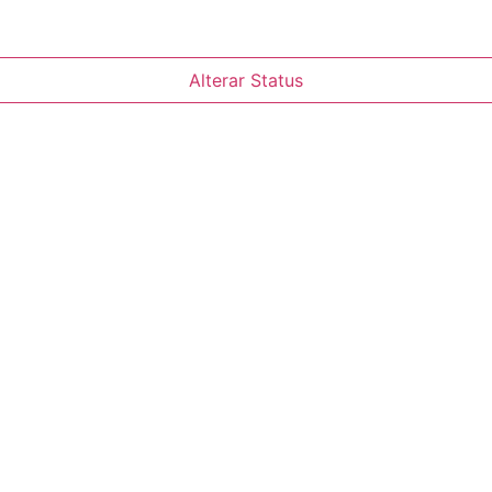
Alterar Status
nsferir esse atendime