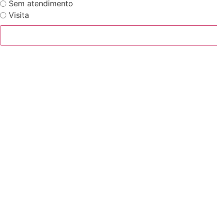
Sem atendimento
Visita
Para quem deseja tra
Selecione o Corretor
*
Email
*