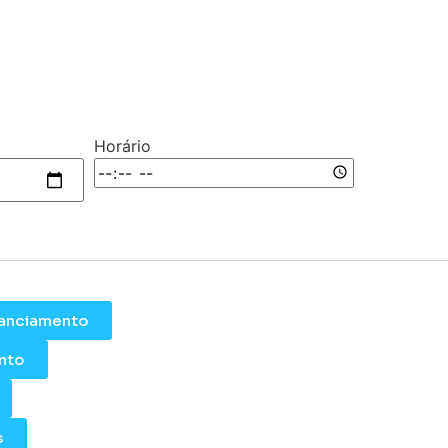
Horário
inanciamento
nto
s