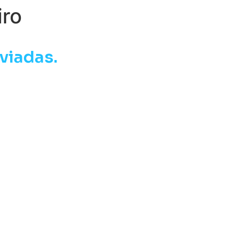
iro
viadas.